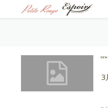
コ
ン
テ
ン
ツ
へ
ス
キ
ッ
NEW
プ