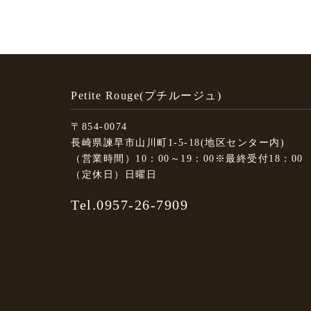
Petite Rouge(プチルージュ)
〒854-0074
長崎県諫早市山川町1-5-18(地区センター内)
（営業時間）10：00～19：00※最終受付18：00
（定休日）日曜日
Tel.0957-26-7909